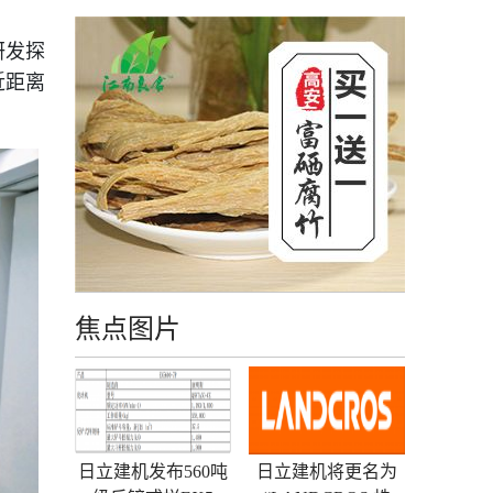
研发探
近距离
焦点图片
日立建机发布560吨
日立建机将更名为