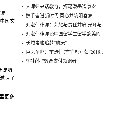
大师归来话教育，挥毫泼墨谱康安
仅是一
携手奋进新时代 同心共筑阳春梦
中国文
刘宏伟律师：荣耀与责任并肩 光环与汗珠辉映
刘宏伟律师谈中国留学生留学欧美的“三个问题”
长城电脑追梦“航天”
巨头争鸣：车e融（车宜融）获“2016年度优秀品
“样样付”聚合支付领跑者
更是吸
邀请了
里更多