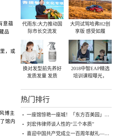
有意蕴
代雨东:大力推动国
大同试驾哈弗H2创
博藏品
际市长交流发
享版 感受如履
界里，或
换对发型前先养好
2018中智EAP精选
发质发量 发质
培训课程曝光，
热门排行
风博主
一座馆惊艳一座城！「东方百美园」七日寻美之旅
了馆内
刘宏伟律师谈人性的“三个本质”
喜迎中国共产党成立一百周年献礼——初心如磐