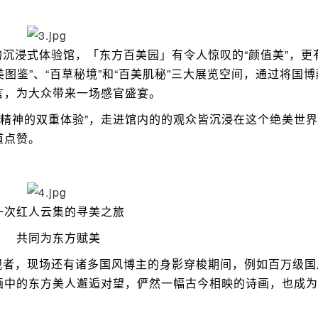
浸式体验馆，「东方百美园」有令人惊叹的“颜值美”，更
美图鉴”、“百草秘境”和“百美肌秘”三大展览空间，通过将国
言，为大众带来一场感官盛宴。
与精神的双重体验”，走进馆内的的观众皆沉浸在这个绝美世
道点赞。
一次红人云集的寻美之旅
共同为东方赋美
者，现场还有诸多国风博主的身影穿梭期间，例如百万级国
画中的东方美人邂逅对望，俨然一幅古今相映的诗画，也成为