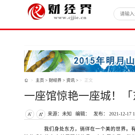

主页
>
财经界
>
资讯
>
正文
一座馆惊艳一座城！「
来源：未知
编辑：
发布： 2021-12-17 1


我们身处东方，徜徉在一个美的世界。有