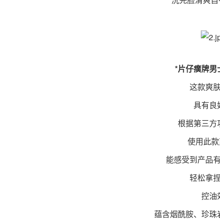
*片仔癀牌男士
这款爽肤
具有良好
根据第三方功
使用此款爽
能感受到产品有
轻松拿捏
控油效
蕴含烟酰胺、珍珠岩