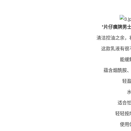
*片仔癀牌男
清洁控油之余，补
这款乳液有很不
能缓解
蕴含烟酰胺、
轻盈
水
适合怕
轻轻按摩
使用体