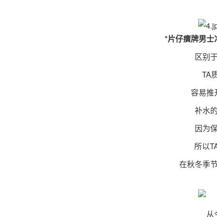
*片仔癀牌男士
区别于
TA质
容易推开
补水的
因为保
所以TA
在秋冬季节
从今