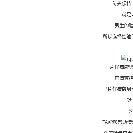
每天保持清
就足以
男生的脸
所以选择控油的
片仔癀牌男
可清爽控
*片仔癀牌男士
舒适
泡
TA能够帮助清
洗完脸清爽自在