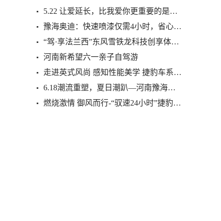
5.22 让爱延长，比我爱你更重要的是我“养”你
豫海奥迪：快速喷漆仅需4小时，省心、省时、更
“驾·享法兰西”东风雪铁龙科技创享体验营第3
河南新希望六一亲子自驾游
走进英式风尚 感知性能美学 捷豹车系主题巡展
6.18潮流重塑，夏日潮趴—河南豫海奥迪Q3潮人汇
燃烧激情 御风而行-“驭速24小时”捷豹F-PACE国