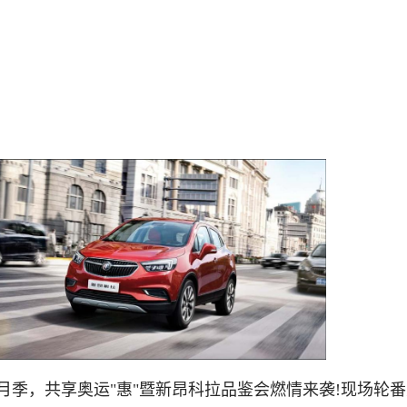
8月季，共享奥运"惠"暨新昂科拉品鉴会燃情来袭!现场轮