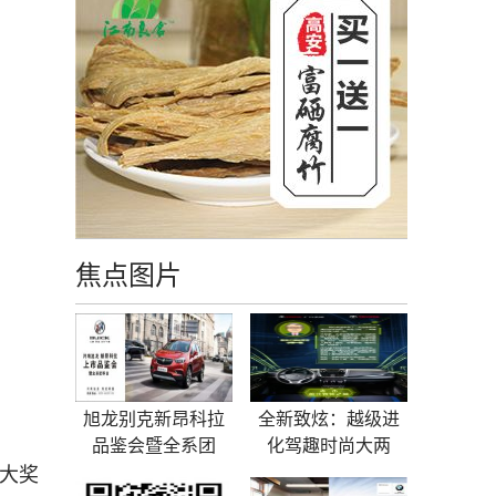
焦点图片
旭龙别克新昂科拉
全新致炫：越级进
品鉴会暨全系团
化驾趣时尚大两
番大奖