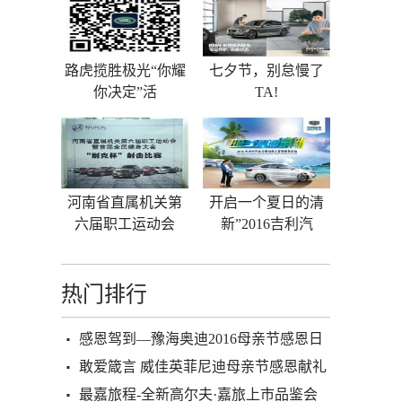
路虎揽胜极光“你耀
七夕节，别怠慢了
你决定”活
TA!
河南省直属机关第
开启一个夏日的清
六届职工运动会
新”2016吉利汽
热门排行
感恩驾到—豫海奥迪2016母亲节感恩日
敢爱箴言 威佳英菲尼迪母亲节感恩献礼
最嘉旅程-全新高尔夫·嘉旅上市品鉴会