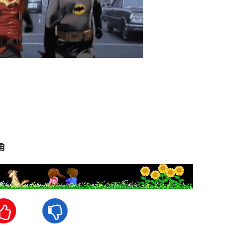
角

